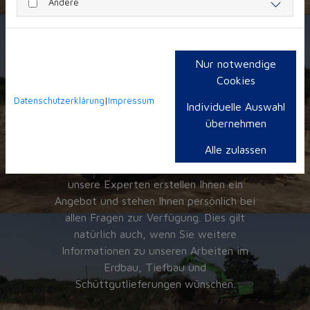
Andere
professionelle
Nur notwendige
Cookies
Abrissarbeiten
Datenschutzerklärung
|
Impressum
Individuelle Auswahl
übernehmen
Alle zulassen
Lassen Sie sich jetzt kostenlos von
unserem Abbruchunternehmen beraten –
unsere Experten erstellen Ihnen ein
Angebot und stehen Ihnen persönlich bei
allen Fragen zur Verfügung. Dies gilt
natürlich auch, wenn Sie weitere
Informationen zu unseren Arbeiten im
Erdbau, Tiefbau und
Schüttgutlieferungen wünschen.