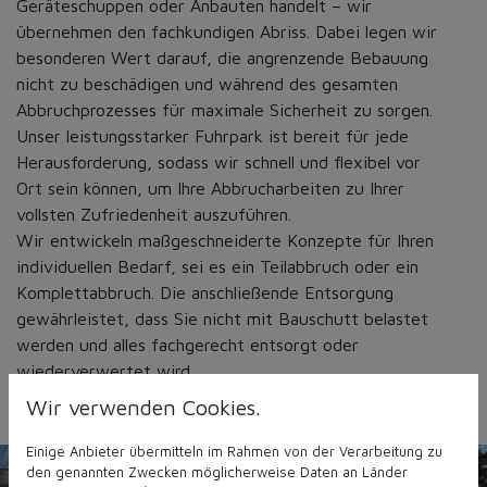
Geräteschuppen oder Anbauten handelt – wir
übernehmen den fachkundigen Abriss. Dabei legen wir
besonderen Wert darauf, die angrenzende Bebauung
nicht zu beschädigen und während des gesamten
Abbruchprozesses für maximale Sicherheit zu sorgen.
Unser leistungsstarker Fuhrpark ist bereit für jede
Herausforderung, sodass wir schnell und flexibel vor
Ort sein können, um Ihre Abbrucharbeiten zu Ihrer
vollsten Zufriedenheit auszuführen.
Wir entwickeln maßgeschneiderte Konzepte für Ihren
individuellen Bedarf, sei es ein Teilabbruch oder ein
Komplettabbruch. Die anschließende Entsorgung
gewährleistet, dass Sie nicht mit Bauschutt belastet
werden und alles fachgerecht entsorgt oder
wiederverwertet wird.
Wir verwenden Cookies.
Einige Anbieter übermitteln im Rahmen von der Verarbeitung zu
den genannten Zwecken möglicherweise Daten an Länder